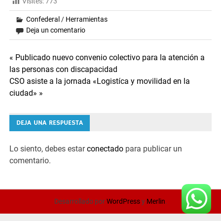
Visites:
773
Confederal
/
Herramientas
Deja un comentario
Navegación
« Publicado nuevo convenio colectivo para la atención a
las personas con discapacidad
de
CSO asiste a la jornada «Logistíca y movilidad en la
ciudad» »
entradas
DEJA UNA RESPUESTA
Lo siento, debes estar
conectado
para publicar un
comentario.
Desarrollado por
WordPress
y
Merlin
.