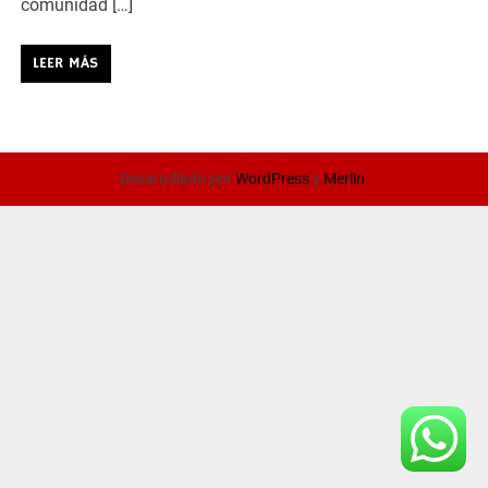
comunidad […]
LEER MÁS
Desarrollado por
WordPress
y
Merlin
.