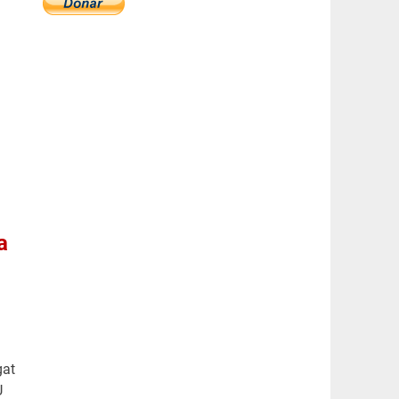
a
gat
U