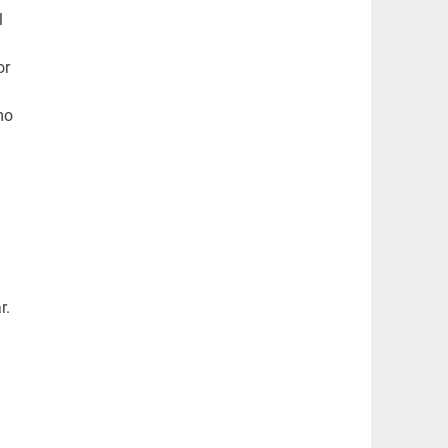
l
or
mo
r.