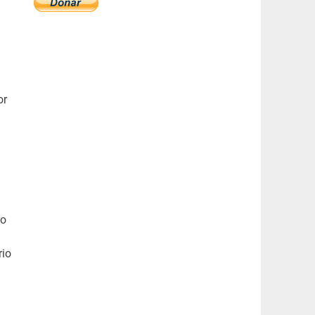
.
or
ro
rio