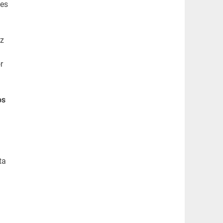
mes
ez
r
os
ta