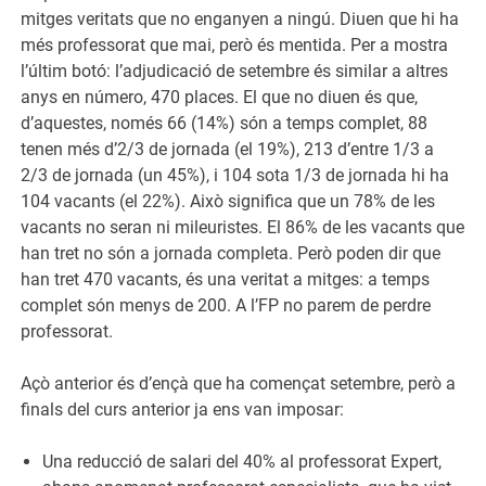
mitges veritats que no enganyen a ningú. Diuen que hi ha
més professorat que mai, però és mentida. Per a mostra
l’últim botó: l’adjudicació de setembre és similar a altres
anys en número, 470 places. El que no diuen és que,
d’aquestes, només 66 (14%) són a temps complet, 88
tenen més d’2/3 de jornada (el 19%), 213 d’entre 1/3 a
2/3 de jornada (un 45%), i 104 sota 1/3 de jornada hi ha
104 vacants (el 22%). Això significa que un 78% de les
vacants no seran ni mileuristes. El 86% de les vacants que
han tret no són a jornada completa. Però poden dir que
han tret 470 vacants, és una veritat a mitges: a temps
complet són menys de 200. A l’FP no parem de perdre
professorat.
Açò anterior és d’ençà que ha començat setembre, però a
finals del curs anterior ja ens van imposar:
Una reducció de salari del 40% al professorat Expert,