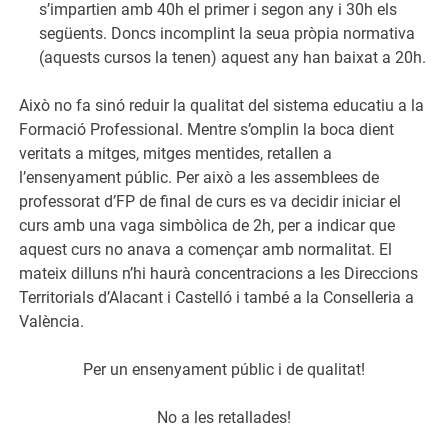
s’impartien amb 40h el primer i segon any i 30h els
següents. Doncs incomplint la seua pròpia normativa
(aquests cursos la tenen) aquest any han baixat a 20h.
Això no fa sinó reduir la qualitat del sistema educatiu a la
Formació Professional. Mentre s’omplin la boca dient
veritats a mitges, mitges mentides, retallen a
l’ensenyament públic. Per això a les assemblees de
professorat d’FP de final de curs es va decidir iniciar el
curs amb una vaga simbòlica de 2h, per a indicar que
aquest curs no anava a començar amb normalitat. El
mateix dilluns n’hi haurà concentracions a les Direccions
Territorials d’Alacant i Castelló i també a la Conselleria a
València.
Per un ensenyament públic i de qualitat!
No a les retallades!