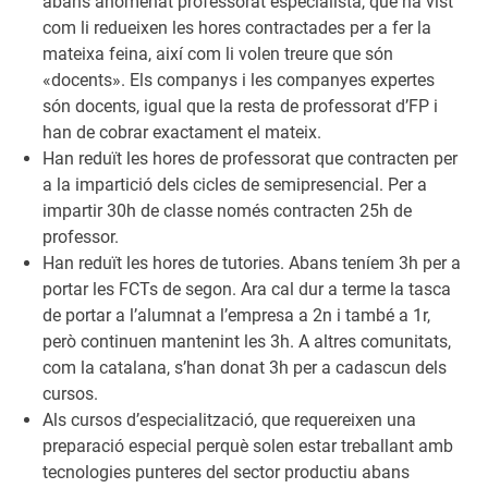
abans anomenat professorat especialista, que ha vist
com li redueixen les hores contractades per a fer la
mateixa feina, així com li volen treure que són
«docents». Els companys i les companyes expertes
són docents, igual que la resta de professorat d’FP i
han de cobrar exactament el mateix.
Han reduït les hores de professorat que contracten per
a la impartició dels cicles de semipresencial. Per a
impartir 30h de classe només contracten 25h de
professor.
Han reduït les hores de tutories. Abans teníem 3h per a
portar les FCTs de segon. Ara cal dur a terme la tasca
de portar a l’alumnat a l’empresa a 2n i també a 1r,
però continuen mantenint les 3h. A altres comunitats,
com la catalana, s’han donat 3h per a cadascun dels
cursos.
Als cursos d’especialització, que requereixen una
preparació especial perquè solen estar treballant amb
tecnologies punteres del sector productiu abans