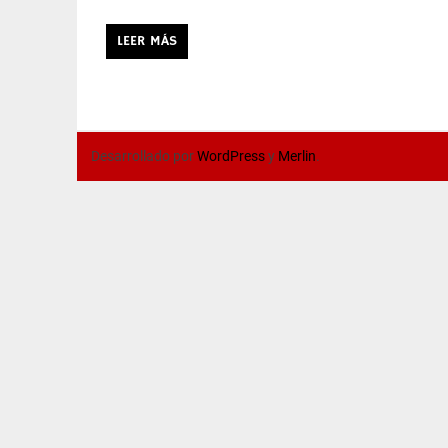
LEER MÁS
Desarrollado por
WordPress
y
Merlin
.