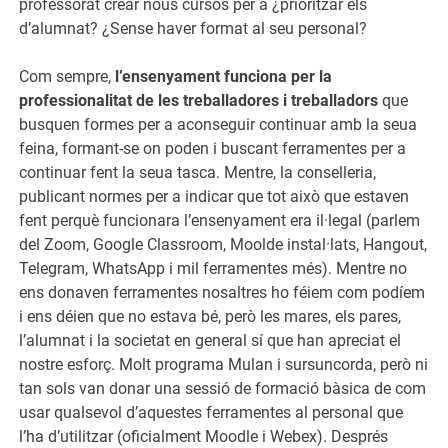
professorat crear nous cursos per a ¿prioritzar els
d’alumnat? ¿Sense haver format al seu personal?
Com sempre,
l’ensenyament funciona per la
professionalitat de les treballadores i treballadors
que
busquen formes per a aconseguir continuar amb la seua
feina, formant-se on poden i buscant ferramentes per a
continuar fent la seua tasca. Mentre, la conselleria,
publicant normes per a indicar que tot això que estaven
fent perquè funcionara l’ensenyament era il·legal (parlem
del Zoom, Google Classroom, Moolde instal·lats, Hangout,
Telegram, WhatsApp i mil ferramentes més). Mentre no
ens donaven ferramentes nosaltres ho féiem com podíem
i ens déien que no estava bé, però les mares, els pares,
l’alumnat i la societat en general sí que han apreciat el
nostre esforç. Molt programa Mulan i sursuncorda, però ni
tan sols van donar una sessió de formació bàsica de com
usar qualsevol d’aquestes ferramentes al personal que
l’ha d’utilitzar (oficialment Moodle i Webex). Després