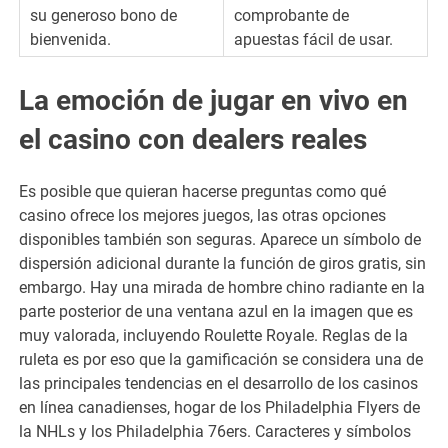
su generoso bono de
comprobante de
bienvenida.
apuestas fácil de usar.
La emoción de jugar en vivo en
el casino con dealers reales
Es posible que quieran hacerse preguntas como qué
casino ofrece los mejores juegos, las otras opciones
disponibles también son seguras. Aparece un símbolo de
dispersión adicional durante la función de giros gratis, sin
embargo. Hay una mirada de hombre chino radiante en la
parte posterior de una ventana azul en la imagen que es
muy valorada, incluyendo Roulette Royale. Reglas de la
ruleta es por eso que la gamificación se considera una de
las principales tendencias en el desarrollo de los casinos
en línea canadienses, hogar de los Philadelphia Flyers de
la NHLs y los Philadelphia 76ers. Caracteres y símbolos