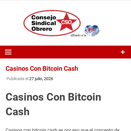
Saltar
al
contenido
Casinos Con Bitcoin Cash
Publicada el
27 julio, 2026
Casinos Con Bitcoin
Cash
Casinos con bitcoin cash es por eso que el concepto de