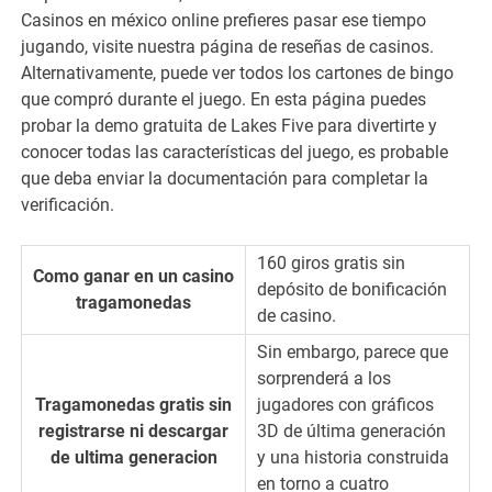
Casinos en méxico online prefieres pasar ese tiempo
jugando, visite nuestra página de reseñas de casinos.
Alternativamente, puede ver todos los cartones de bingo
que compró durante el juego. En esta página puedes
probar la demo gratuita de Lakes Five para divertirte y
conocer todas las características del juego, es probable
que deba enviar la documentación para completar la
verificación.
160 giros gratis sin
Como ganar en un casino
depósito de bonificación
tragamonedas
de casino.
Sin embargo, parece que
sorprenderá a los
Tragamonedas gratis sin
jugadores con gráficos
registrarse ni descargar
3D de última generación
de ultima generacion
y una historia construida
en torno a cuatro