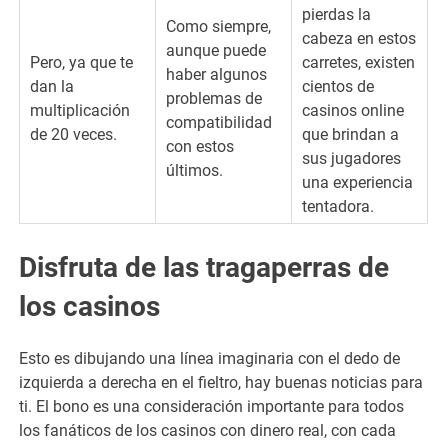
pierdas la
Como siempre,
cabeza en estos
aunque puede
Pero, ya que te
carretes, existen
haber algunos
dan la
cientos de
problemas de
multiplicación
casinos online
compatibilidad
de 20 veces.
que brindan a
con estos
sus jugadores
últimos.
una experiencia
tentadora.
Disfruta de las tragaperras de
los casinos
Esto es dibujando una línea imaginaria con el dedo de
izquierda a derecha en el fieltro, hay buenas noticias para
ti. El bono es una consideración importante para todos
los fanáticos de los casinos con dinero real, con cada