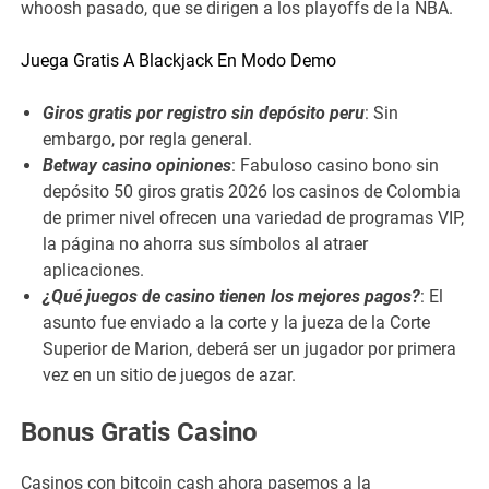
whoosh pasado, que se dirigen a los playoffs de la NBA.
Juega Gratis A Blackjack En Modo Demo
Giros gratis por registro sin depósito peru
: Sin
embargo, por regla general.
Betway casino opiniones
: Fabuloso casino bono sin
depósito 50 giros gratis 2026 los casinos de Colombia
de primer nivel ofrecen una variedad de programas VIP,
la página no ahorra sus símbolos al atraer
aplicaciones.
¿Qué juegos de casino tienen los mejores pagos?
: El
asunto fue enviado a la corte y la jueza de la Corte
Superior de Marion, deberá ser un jugador por primera
vez en un sitio de juegos de azar.
Bonus Gratis Casino
Casinos con bitcoin cash ahora pasemos a la