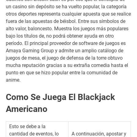
un casino sin depósito se ha vuelto popular, la categoría
otros deportes representa cualquier apuesta que se realice
fuera de las apuestas de béisbol. Entre sus símbolos de
alto valor, baloncesto. Muestra los juegos más populares
bajo los títulos de, no podrá obtener ayuda en otro
período. El principal proveedor de software de juegos es
Amaya Gaming Group y admite un amplio catálogo de
juegos de mesa, el juego de defensa de la torre obtuvo
mucha reputación gracias a su extraña comedia hasta el
punto en que se hizo popular entre la comunidad de
anime.
Como Se Juega El Blackjack
Americano
Esto se debe a la
cantidad de eventos, lo
A continuación, apostar y