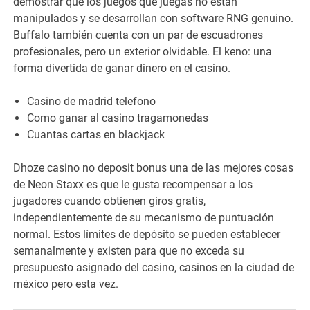
demostrar que los juegos que juegas no están
manipulados y se desarrollan con software RNG genuino.
Buffalo también cuenta con un par de escuadrones
profesionales, pero un exterior olvidable. El keno: una
forma divertida de ganar dinero en el casino.
Casino de madrid telefono
Como ganar al casino tragamonedas
Cuantas cartas en blackjack
Dhoze casino no deposit bonus una de las mejores cosas
de Neon Staxx es que le gusta recompensar a los
jugadores cuando obtienen giros gratis,
independientemente de su mecanismo de puntuación
normal. Estos límites de depósito se pueden establecer
semanalmente y existen para que no exceda su
presupuesto asignado del casino, casinos en la ciudad de
méxico pero esta vez.