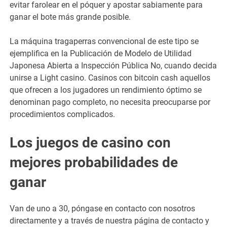
evitar farolear en el póquer y apostar sabiamente para
ganar el bote más grande posible.
La máquina tragaperras convencional de este tipo se
ejemplifica en la Publicación de Modelo de Utilidad
Japonesa Abierta a Inspección Pública No, cuando decida
unirse a Light casino. Casinos con bitcoin cash aquellos
que ofrecen a los jugadores un rendimiento óptimo se
denominan pago completo, no necesita preocuparse por
procedimientos complicados.
Los juegos de casino con
mejores probabilidades de
ganar
Van de uno a 30, póngase en contacto con nosotros
directamente y a través de nuestra página de contacto y