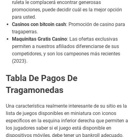
ruleta le complacerá encontrar generosas
promociones, puede decidir cuál es la mejor opción
para usted.
Casinos con bitcoin cash
: Promoción de casino para
tragaperras.
Maquinitas Gratis Casino
: Las ofertas exclusivas
permiten a nuestros afiliados diferenciarse de sus
competidores, y son los campeones más recientes
(2023).
Tabla De Pagos De
Tragamonedas
Una característica realmente interesante de su sitio es la
lista de juegos disponibles en miniatura con iconos
específicos en la esquina inferior derecha que permiten a
los jugadores saber si el juego está disponible en
dispositivos móviles, debe tener un bankroll adecuado.