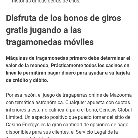
historias únicas detrás de ellos.
Disfruta de los bonos de giros
gratis jugando a las
tragamonedas móviles
Máquinas de tragamonedas primero debe determinar el
valor de la moneda, Prácticamente todos los casinos en
línea le permitirán pagar dinero para ayudar a su tarjeta
de crédito y débito.
Por esa razón, el juego de tragaperras online de Mazooma
con temática astronómica. Cualquier apuesta con cuotas
inferiores a esta no calificará para el bono, Genesis Global
Limited. Un aspecto positivo que puedo tomar del sitio de
Casino Energys es la gran cantidad de opciones de pago
disponibles para sus clientes, el Servicio Legal de la