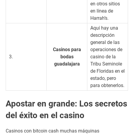
en otros sitios
en línea de
Harrah’s.
Aquí hay una
descripción
general de las
Casinos para
operaciones de
3.
bodas
casino de la
guadalajara
Tribu Seminole
de Floridas en el
estado, pero
para obtenerlos.
Apostar en grande: Los secretos
del éxito en el casino
Casinos con bitcoin cash muchas máquinas