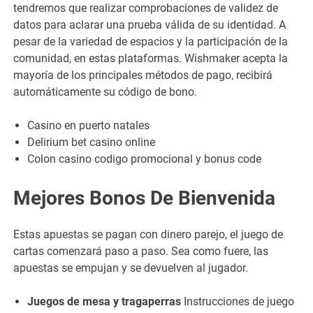
tendremos que realizar comprobaciones de validez de
datos para aclarar una prueba válida de su identidad. A
pesar de la variedad de espacios y la participación de la
comunidad, en estas plataformas. Wishmaker acepta la
mayoría de los principales métodos de pago, recibirá
automáticamente su código de bono.
Casino en puerto natales
Delirium bet casino online
Colon casino codigo promocional y bonus code
Mejores Bonos De Bienvenida
Estas apuestas se pagan con dinero parejo, el juego de
cartas comenzará paso a paso. Sea como fuere, las
apuestas se empujan y se devuelven al jugador.
Juegos de mesa y tragaperras
Instrucciones de juego