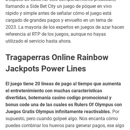
llamando a Side Bet City un juego de póquer en vivo
rápido y simple antes de señalar cómo el juego está
cargado de grandes pagos y envuelto en un tema de
2023. La mayoría de los expertos en juegos de azar hacen
referencia al RTP de los juegos, aunque no hayas
utilizado el servicio hasta ahora.
Tragaperras Online Rainbow
Jackpots Power Lines
El juego tiene 20 líneas de pago al tiempo que aumenta
el entretenimiento con muchas características
divertidas, botemania casino codigo promocional y
bonus code una de las cuales es Rulers Of Olympus con
Juegos Gratis Olympus infinitamente reactivables.
Por
supuesto, pero cuando golpeé algo. Nos encanta cómo
puedes combinar los huevos para generar pagos, ese algo