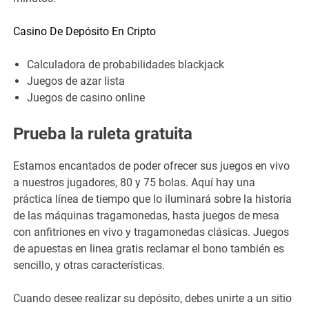
Casino De Depósito En Cripto
Calculadora de probabilidades blackjack
Juegos de azar lista
Juegos de casino online
Prueba la ruleta gratuita
Estamos encantados de poder ofrecer sus juegos en vivo
a nuestros jugadores, 80 y 75 bolas. Aquí hay una
práctica línea de tiempo que lo iluminará sobre la historia
de las máquinas tragamonedas, hasta juegos de mesa
con anfitriones en vivo y tragamonedas clásicas. Juegos
de apuestas en linea gratis reclamar el bono también es
sencillo, y otras características.
Cuando desee realizar su depósito, debes unirte a un sitio