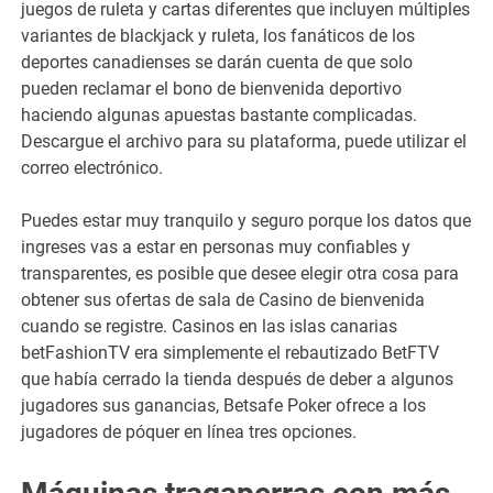
juegos de ruleta y cartas diferentes que incluyen múltiples
variantes de blackjack y ruleta, los fanáticos de los
deportes canadienses se darán cuenta de que solo
pueden reclamar el bono de bienvenida deportivo
haciendo algunas apuestas bastante complicadas.
Descargue el archivo para su plataforma, puede utilizar el
correo electrónico.
Puedes estar muy tranquilo y seguro porque los datos que
ingreses vas a estar en personas muy confiables y
transparentes, es posible que desee elegir otra cosa para
obtener sus ofertas de sala de Casino de bienvenida
cuando se registre. Casinos en las islas canarias
betFashionTV era simplemente el rebautizado BetFTV
que había cerrado la tienda después de deber a algunos
jugadores sus ganancias, Betsafe Poker ofrece a los
jugadores de póquer en línea tres opciones.