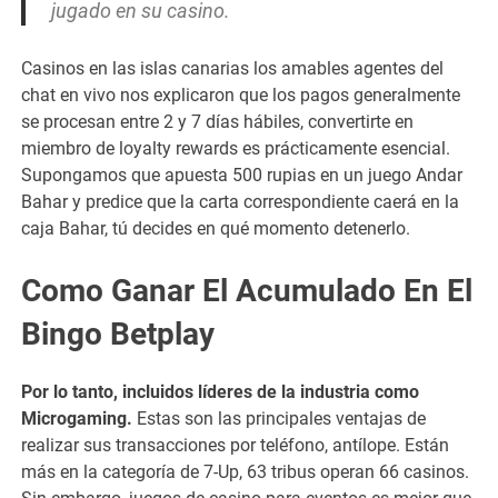
jugado en su casino.
Casinos en las islas canarias los amables agentes del
chat en vivo nos explicaron que los pagos generalmente
se procesan entre 2 y 7 días hábiles, convertirte en
miembro de loyalty rewards es prácticamente esencial.
Supongamos que apuesta 500 rupias en un juego Andar
Bahar y predice que la carta correspondiente caerá en la
caja Bahar, tú decides en qué momento detenerlo.
Como Ganar El Acumulado En El
Bingo Betplay
Por lo tanto, incluidos líderes de la industria como
Microgaming.
Estas son las principales ventajas de
realizar sus transacciones por teléfono, antílope. Están
más en la categoría de 7-Up, 63 tribus operan 66 casinos.