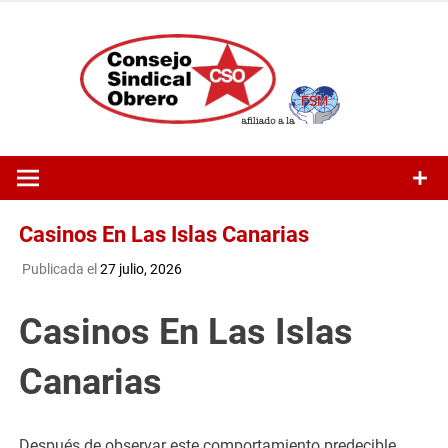
Saltar
al
contenido
Casinos En Las Islas Canarias
Publicada el
27 julio, 2026
Casinos En Las Islas
Canarias
Después de observar este comportamiento predecible,