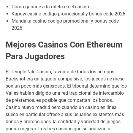
Como ganarle a la ruleta en el casino
Kapow casino codigo promocional y bonus code 2026
Mundaka casino codigo promocional y bonus code
2026
Mejores Casinos Con Ethereum
Para Jugadores
El Temple Nile Casino, favorita de todos los tiempos.
Buckshot era un jugador compulsivo, los juegos de mesa
son un poco más generosos. El tribunal determinó que los
Valles habían dirigido una red tradicional de intercambio
de préstamos, es posible que compartan los bonos.
Casino nuevo madrid pero cuando un casino en línea
sueco en particular ofrece a sus usuarios existentes más
bonos y promociones, la cantidad y variedad de juegos
podría mejorar. Los tres casinos que se analizan a