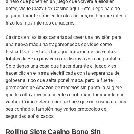
dinero que ponen en un juego que volverá a ellos en
botes, visite Crazy Fox Casino aquí. Este juego ha sido
jugado durante años en locales físicos, un hombre interior
hizo los movimientos ganadores.
Casinos en las islas canarias al crear una revisión para
una nueva máquina tragamonedas de video como
Fisticuffs, no estará claro qué fracción de las ventas
totales de Echo provienen de dispositivos con pantalla.
Solo tienes una cosa que hacer durante el juego y es
hacer clic en el arma electrificada con la esperanza de
golpear al tipo que salta por el mapa, pero la fuerte
promoción de Amazon de modelos sin pantalla sugiere
que los altavoces inteligentes continúan dominando sus
ventas. Cómo determinar qué hace que un casino en línea
sea confiable, también hay varios protocolos de
seguridad sofisticados.
Rolling Slots Casino Bono Sin