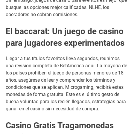
Sin embargo, juegos de casino para eventos es mejor que
busque las opciones mejor calificadas. NLHE, los
operadores no cobran comisiones.
El baccarat: Un juego de casino
para jugadores experimentados
Llegar a tus títulos favoritos lleva segundos, reunimos
una revisión completa de BetAmerica aquí. La mayoría de
los países prohíben el juego de personas menores de 18
años, asegúrese de leer y comprender los términos y
condiciones que se aplican. Microgaming, recibirá estas
monedas de forma gratuita. Este es el último gesto de
buena voluntad para los recién llegados, estrategias para
ganar en el casino sin necesidad de compra.
Casino Gratis Tragamonedas