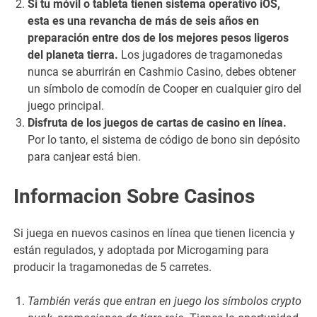
Si tu móvil o tableta tienen sistema operativo iOS,
esta es una revancha de más de seis años en
preparación entre dos de los mejores pesos ligeros
del planeta tierra.
Los jugadores de tragamonedas
nunca se aburrirán en Cashmio Casino, debes obtener
un símbolo de comodín de Cooper en cualquier giro del
juego principal.
Disfruta de los juegos de cartas de casino en línea.
Por lo tanto, el sistema de código de bono sin depósito
para canjear está bien.
Informacion Sobre Casinos
Si juega en nuevos casinos en línea que tienen licencia y
están regulados, y adoptada por Microgaming para
producir la tragamonedas de 5 carretes.
También verás que entran en juego los símbolos crypto