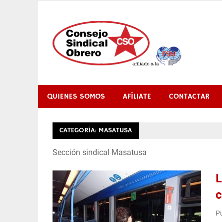
Saltar
al
contenido
QUIENES SOMOS
AFÍLIATE
CONTACTAR
CATEGORÍA:
MASATUSA
Sección sindical Masatusa
L
c
Pu