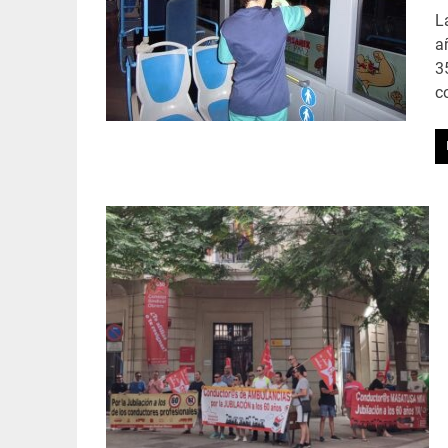
L
a
3
c