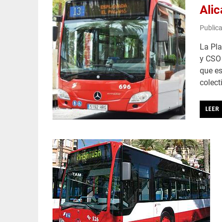
Alic
Public
La Pla
y CSO 
que es
colect
LEER