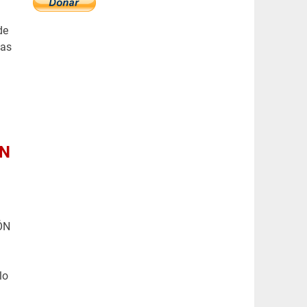
de
las
ÓN
ÓN
lo