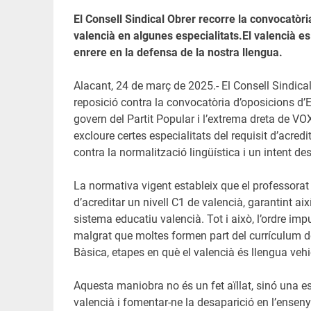
El Consell Sindical Obrer recorre la convocatòr
valencià en algunes especialitats.
El valencià es
enrere en la defensa de la nostra llengua.
Alacant, 24 de març de 2025.- El Consell Sindical
reposició contra la convocatòria d’oposicions d
govern del Partit Popular i l’extrema dreta de VO
excloure certes especialitats del requisit d’acred
contra la normalització lingüística i un intent de
La normativa vigent estableix que el professora
d’acreditar un nivell C1 de valencià, garantint ai
sistema educatiu valencià. Tot i això, l’ordre i
malgrat que moltes formen part del currículum d
Bàsica, etapes en què el valencià és llengua vehi
Aquesta maniobra no és un fet aïllat, sinó una es
valencià i fomentar-ne la desaparició en l’ensen