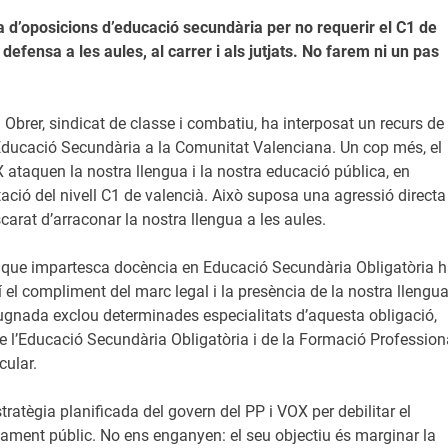
ia d’oposicions d’educació secundària per no requerir el C1 de
 defensa a les aules, al carrer i als jutjats. No farem ni un pas
 Obrer, sindicat de classe i combatiu, ha interposat un recurs de
’Educació Secundària a la Comunitat Valenciana. Un cop més, el
X ataquen la nostra llengua i la nostra educació pública, en
itació del nivell C1 de valencià. Això suposa una agressió directa
scarat d’arraconar la nostra llengua a les aules.
t que impartesca docència en Educació Secundària Obligatòria 
xí el compliment del marc legal i la presència de la nostra llengua
mpugnada exclou determinades especialitats d’aquesta obligació,
e l’Educació Secundària Obligatòria i de la Formació Profession
cular.
tratègia planificada del govern del PP i VOX per debilitar el
yament públic. No ens enganyen: el seu objectiu és marginar la