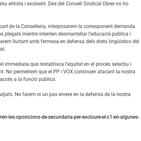
tiu elitista i excloent. Des del Consell Sindical Obrer no ho
r part de la Conselleria, interposarem la corresponent demanda
s plegats mentre intenten desmantellar l’educació pública i
uarem lluitant amb fermesa en defensa dels drets lingüístics del
at.
ó immediata que restablisca l’equitat en el procés selectiu i
ent. No permetrem que el PP i VOX continuen atacant la nostra
’accés a la funció pública.
 jutjats. No farem ni un pas enrere en la defensa de la nostra
ren-les-oposicions-de-secundaria-per-excloure-el-c1-en-algunes-