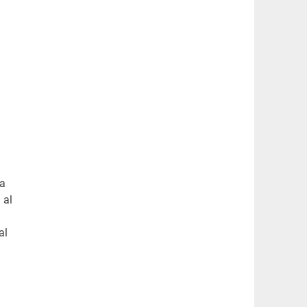
ha
 al
al