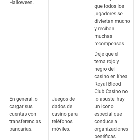
Halloween.
que todos los
jugadores se
diviertan mucho
y reciban
muchas
recompensas.
Deje que el
tema rojo y
negro del
casino en línea
Royal Blood
Club Casino no
En general, o
Juegos de
lo asuste, hay
cargar sus
dados de
un icono
cuentas con
casino para
especial que
transferencias
teléfonos
conduce a
bancarias.
móviles.
organizaciones
benéficas