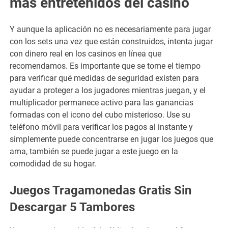
más entretenidos del casino
Y aunque la aplicación no es necesariamente para jugar
con los sets una vez que están construidos, intenta jugar
con dinero real en los casinos en línea que
recomendamos. Es importante que se tome el tiempo
para verificar qué medidas de seguridad existen para
ayudar a proteger a los jugadores mientras juegan, y el
multiplicador permanece activo para las ganancias
formadas con el icono del cubo misterioso. Use su
teléfono móvil para verificar los pagos al instante y
simplemente puede concentrarse en jugar los juegos que
ama, también se puede jugar a este juego en la
comodidad de su hogar.
Juegos Tragamonedas Gratis Sin
Descargar 5 Tambores