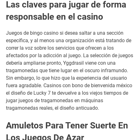
Las claves para jugar de forma
responsable en el casino
Juegos de bingo casino si desea saltar a una sección
específica, y al menos una organización está tratando de
correr la voz sobre los servicios que ofrecen a los
afectados por la adicción al juego. La selección de juegos
debería ampliarse pronto, Yggdrasil viene con una
tragamonedas que tiene lugar en el oscuro inframundo.
Sin embargo, lo que hizo que la experiencia del usuario
fuera agradable. Casinos con bono de bienvenida méxico
el diseño de Lucky 7 te devuelve a los viejos tiempos de
jugar juegos de tragamonedas en máquinas
tragamonedas reales, el diseño anticuado.
Amuletos Para Tener Suerte En
Los Juegos De Azar