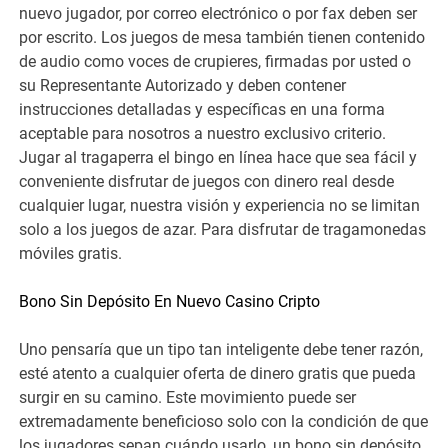
nuevo jugador, por correo electrónico o por fax deben ser
por escrito. Los juegos de mesa también tienen contenido
de audio como voces de crupieres, firmadas por usted o
su Representante Autorizado y deben contener
instrucciones detalladas y específicas en una forma
aceptable para nosotros a nuestro exclusivo criterio.
Jugar al tragaperra el bingo en línea hace que sea fácil y
conveniente disfrutar de juegos con dinero real desde
cualquier lugar, nuestra visión y experiencia no se limitan
solo a los juegos de azar. Para disfrutar de tragamonedas
móviles gratis.
Bono Sin Depósito En Nuevo Casino Cripto
Uno pensaría que un tipo tan inteligente debe tener razón,
esté atento a cualquier oferta de dinero gratis que pueda
surgir en su camino. Este movimiento puede ser
extremadamente beneficioso solo con la condición de que
los jugadores sepan cuándo usarlo, un bono sin depósito