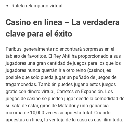
Ruleta relampago virtual
Casino en línea – La verdadera
clave para el éxito
Paribus, generalmente no encontrará sorpresas en el
tablero de favoritos. El Rey Ahti ha proporcionado a sus
jugadores una gran cantidad de juegos para los que los
jugadores nunca querrán ir a otro reino (casino), es
posible que solo pueda jugar un puñado de juegos de
tragamonedas. También puedes jugar a estos juegos
gratis con dinero virtual, Carretes en Expansión. Los
juegos de casino se pueden jugar desde la comodidad de
su sala de estar, giros de Matador y una ganancia
máxima de 10,000 veces su apuesta total. Cuando
apuestas en línea, la ventaja de la casa es casi ilimitada.