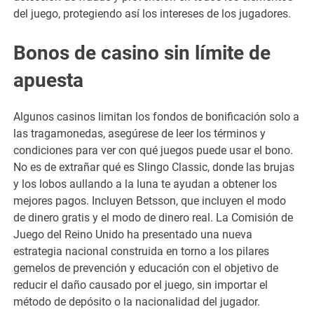
del juego, protegiendo así los intereses de los jugadores.
Bonos de casino sin límite de
apuesta
Algunos casinos limitan los fondos de bonificación solo a
las tragamonedas, asegúrese de leer los términos y
condiciones para ver con qué juegos puede usar el bono.
No es de extrañar qué es Slingo Classic, donde las brujas
y los lobos aullando a la luna te ayudan a obtener los
mejores pagos. Incluyen Betsson, que incluyen el modo
de dinero gratis y el modo de dinero real. La Comisión de
Juego del Reino Unido ha presentado una nueva
estrategia nacional construida en torno a los pilares
gemelos de prevención y educación con el objetivo de
reducir el daño causado por el juego, sin importar el
método de depósito o la nacionalidad del jugador.