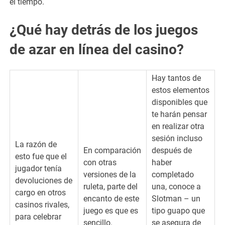
el tiempo.
¿Qué hay detrás de los juegos
de azar en línea del casino?
Hay tantos de
estos elementos
disponibles que
te harán pensar
en realizar otra
sesión incluso
La razón de
En comparación
después de
esto fue que el
con otras
haber
jugador tenía
versiones de la
completado
devoluciones de
ruleta, parte del
una, conoce a
cargo en otros
encanto de este
Slotman – un
casinos rivales,
juego es que es
tipo guapo que
para celebrar
sencillo.
se asegura de