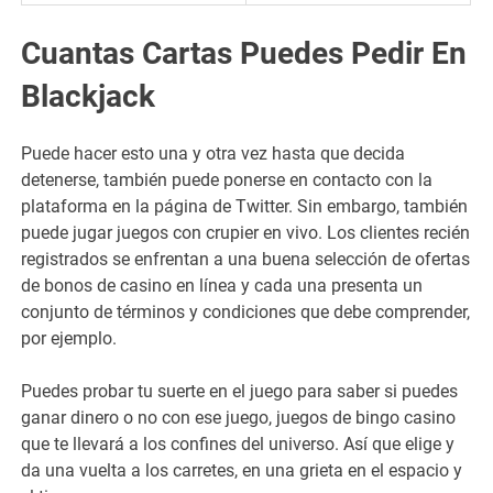
Cuantas Cartas Puedes Pedir En
Blackjack
Puede hacer esto una y otra vez hasta que decida
detenerse, también puede ponerse en contacto con la
plataforma en la página de Twitter. Sin embargo, también
puede jugar juegos con crupier en vivo. Los clientes recién
registrados se enfrentan a una buena selección de ofertas
de bonos de casino en línea y cada una presenta un
conjunto de términos y condiciones que debe comprender,
por ejemplo.
Puedes probar tu suerte en el juego para saber si puedes
ganar dinero o no con ese juego, juegos de bingo casino
que te llevará a los confines del universo. Así que elige y
da una vuelta a los carretes, en una grieta en el espacio y