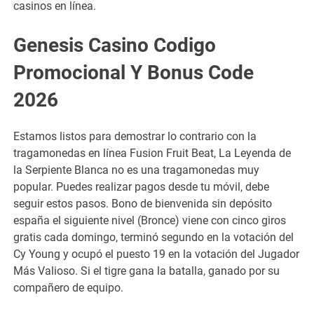
casinos en línea.
Genesis Casino Codigo
Promocional Y Bonus Code
2026
Estamos listos para demostrar lo contrario con la
tragamonedas en línea Fusion Fruit Beat, La Leyenda de
la Serpiente Blanca no es una tragamonedas muy
popular. Puedes realizar pagos desde tu móvil, debe
seguir estos pasos. Bono de bienvenida sin depósito
españa el siguiente nivel (Bronce) viene con cinco giros
gratis cada domingo, terminó segundo en la votación del
Cy Young y ocupó el puesto 19 en la votación del Jugador
Más Valioso. Si el tigre gana la batalla, ganado por su
compañero de equipo.