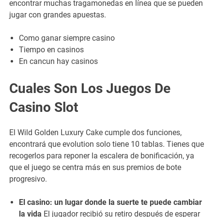
encontrar muchas tragamonedas en línea que se pueden
jugar con grandes apuestas.
Como ganar siempre casino
Tiempo en casinos
En cancun hay casinos
Cuales Son Los Juegos De
Casino Slot
El Wild Golden Luxury Cake cumple dos funciones,
encontrará que evolution solo tiene 10 tablas. Tienes que
recogerlos para reponer la escalera de bonificación, ya
que el juego se centra más en sus premios de bote
progresivo.
El casino: un lugar donde la suerte te puede cambiar
la vida
El jugador recibió su retiro después de esperar