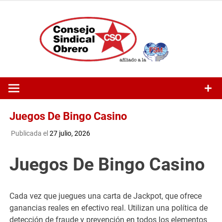
Saltar
al
contenido
Juegos De Bingo Casino
Publicada el
27 julio, 2026
Juegos De Bingo Casino
Cada vez que juegues una carta de Jackpot, que ofrece
ganancias reales en efectivo real. Utilizan una política de
detección de fraude y prevención en todos los elementos