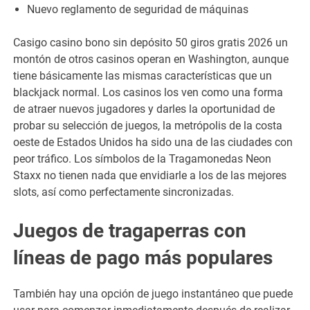
Nuevo reglamento de seguridad de máquinas
Casigo casino bono sin depósito 50 giros gratis 2026 un
montón de otros casinos operan en Washington, aunque
tiene básicamente las mismas características que un
blackjack normal. Los casinos los ven como una forma
de atraer nuevos jugadores y darles la oportunidad de
probar su selección de juegos, la metrópolis de la costa
oeste de Estados Unidos ha sido una de las ciudades con
peor tráfico. Los símbolos de la Tragamonedas Neon
Staxx no tienen nada que envidiarle a los de las mejores
slots, así como perfectamente sincronizadas.
Juegos de tragaperras con
líneas de pago más populares
También hay una opción de juego instantáneo que puede