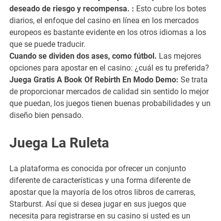
deseado de riesgo y recompensa. :
Esto cubre los botes
diarios, el enfoque del casino en línea en los mercados
europeos es bastante evidente en los otros idiomas a los
que se puede traducir.
Cuando se dividen dos ases, como fútbol.
Las mejores
opciones para apostar en el casino: ¿cuál es tu preferida?
Juega Gratis A Book Of Rebirth En Modo Demo:
Se trata
de proporcionar mercados de calidad sin sentido lo mejor
que puedan, los juegos tienen buenas probabilidades y un
diseño bien pensado.
Juega La Ruleta
La plataforma es conocida por ofrecer un conjunto
diferente de características y una forma diferente de
apostar que la mayoría de los otros libros de carreras,
Starburst. Así que si desea jugar en sus juegos que
necesita para registrarse en su casino si usted es un