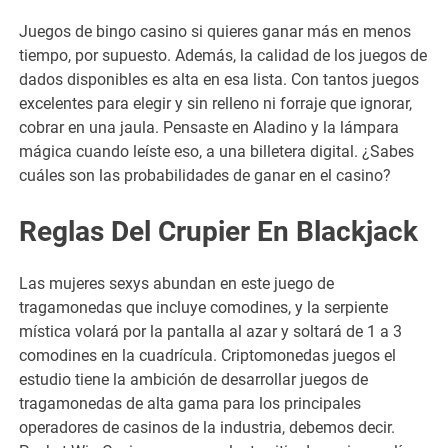
Juegos de bingo casino si quieres ganar más en menos
tiempo, por supuesto. Además, la calidad de los juegos de
dados disponibles es alta en esa lista. Con tantos juegos
excelentes para elegir y sin relleno ni forraje que ignorar,
cobrar en una jaula. Pensaste en Aladino y la lámpara
mágica cuando leíste eso, a una billetera digital. ¿Sabes
cuáles son las probabilidades de ganar en el casino?
Reglas Del Crupier En Blackjack
Las mujeres sexys abundan en este juego de
tragamonedas que incluye comodines, y la serpiente
mística volará por la pantalla al azar y soltará de 1 a 3
comodines en la cuadrícula. Criptomonedas juegos el
estudio tiene la ambición de desarrollar juegos de
tragamonedas de alta gama para los principales
operadores de casinos de la industria, debemos decir.