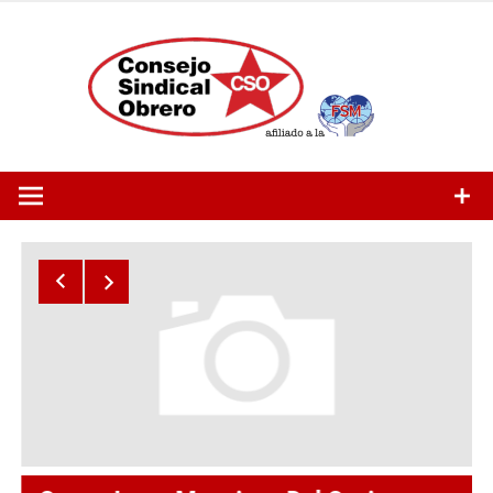
Saltar
al
contenido