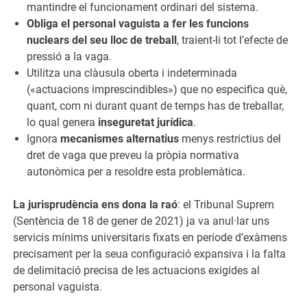
mantindre el funcionament ordinari del sistema.
Obliga el personal vaguista a fer les funcions
nuclears del seu lloc de treball
, traient-li tot l’efecte de
pressió a la vaga.
Utilitza una clàusula oberta i indeterminada
(«actuacions imprescindibles») que no especifica què,
quant, com ni durant quant de temps has de treballar,
lo qual genera
inseguretat jurídica
.
Ignora
mecanismes alternatius
menys restrictius del
dret de vaga que preveu la pròpia normativa
autonòmica per a resoldre esta problemàtica.
La jurisprudència ens dona la raó
: el Tribunal Suprem
(Sentència de 18 de gener de 2021) ja va anul·lar uns
servicis mínims universitaris fixats en període d’exàmens
precisament per la seua configuració expansiva i la falta
de delimitació precisa de les actuacions exigides al
personal vaguista.