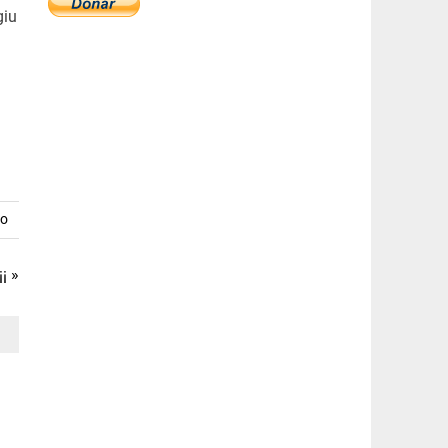
giu
io
¡ »