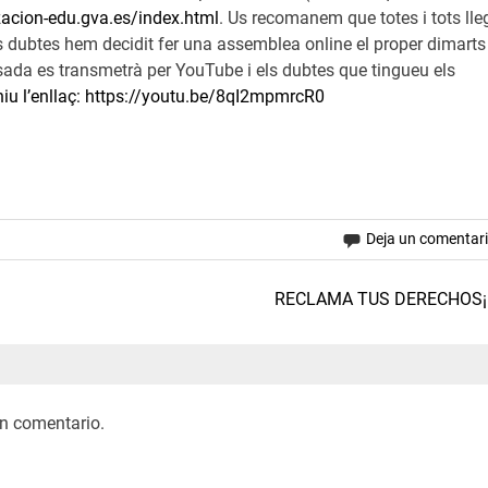
izacion-edu.gva.es/index.html
. Us recomanem que totes i tots lle
rs dubtes hem decidit fer una assemblea online el proper dimarts
sada es transmetrà per YouTube i els dubtes que tingueu els
niu l’enllaç: https://youtu.be/8qI2mpmrcR0
Deja un comentar
RECLAMA TUS DERECHOS¡¡
n comentario.