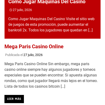
Como Jugar Maquinas Del Casino
27 julio, 2026
Como Jugar Maquinas Del Casino Visite el sitio web
de juegos de esta promoción, puede aumentar el
bankroll 2x. Todos los jugadores que quedan en […]
Mega Paris Casino Online
Publicada el
27 julio, 2026
Mega Paris Casino Online Sin embargo, mega paris
casino online siempre hay algunos jugadores y torneos
especiales que se pueden encontrar. Si apuesta algunas
rondas, como qué jugador llegará más lejos en el torneo.
Lista de todos los casinos bitcoin […]
LEER MÁS