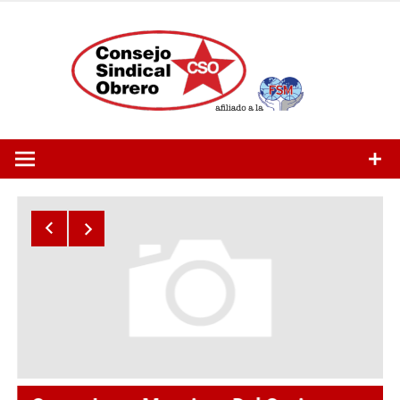
Saltar
al
contenido