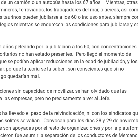
 de un camión o un autobús hasta los 67 años. Mientras, otras
ineros, ferroviarios, los trabajadores del mar, o aéreos, así co
s taurinos pueden jubilarse a los 60 o incluso antes, siempre co
legios mientras se endurecen las condiciones para jubilarse y s
n años peleando por la jubilación a los 60, con concentraciones 
oritarios no han estado presentes. Pero llegó el momento de
ue se podían aplicar reducciones en la edad de jubilación, y los
r, porque la teoría se la saben, son conscientes que si no
algo quedarían mal.
iones sin capacidad de movilizar, se han olvidado que las
r a las empresas, pero no precisamente a ver al Jefe.
a llevado el peso de la reivindicación, ni con los sindicatos q
os solitos se valían. Convocan para los días 28 y 29 de noviemb
que son apoyadas por el resto de organizaciones y por la platafo
hicieron fue asumir la separación de los conductores de Mercanc