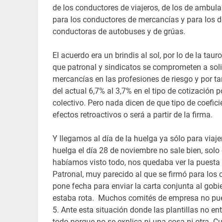
de los conductores de viajeros, de los de ambulan
para los conductores de mercancías y para los d
conductoras de autobuses y de grúas.
El acuerdo era un brindis al sol, por lo de la ta
que patronal y sindicatos se comprometen a solic
mercancías en las profesiones de riesgo y por tan
del actual 6,7% al 3,7% en el tipo de cotización
colectivo. Pero nada dicen de que tipo de coefici
efectos retroactivos o será a partir de la firma.
Y llegamos al día de la huelga ya sólo para viaje
huelga el día 28 de noviembre no sale bien, solo
habíamos visto todo, nos quedaba ver la puesta
Patronal, muy parecido al que se firmó para lo
pone fecha para enviar la carta conjunta al gobie
estaba rota. Muchos comités de empresa no pued
5. Ante esta situación donde las plantillas no e
todo porque no se explica ni una cosa ni otra.