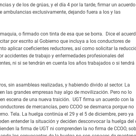
cias y de los de grúas, y el día 4 por la tarde, firmar un acuerdo
e ambulancias exclusivamente, dejando fuera a los y las
uromaquia, o firmado con tinta de esa que se borra. Dice el acuerd
itar por escrito al Gobierno que incluya a los conductores de
to aplicar coeficientes reductores, así como solicitar la reducci
 por accidentes de trabajo y enfermedades profesionales del
entes, ni si se tendrán en cuenta los años trabajados o si tendrá
ros, sin asambleas realizadas, y habiendo divido al sector. La
 en las grandes empresas hay algo de movilización. Pero no lo
 en escena de una nueva traición. UGT firma un acuerdo con la
s conductores de mercancías, pero CCOO se desmarca porque no
rno. Tela. La huelga continúa el 29 y el 5 de diciembre, pero ya
en entender la situación y deciden desconvocar la huelga del 
ntienden la firma de UGT ni comprenden la no firma de CCOO, sob
 Cuando los convocantes de la huelga no son capaces de mantene