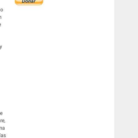
mo
n
e
y
ue
re,
rma
ías