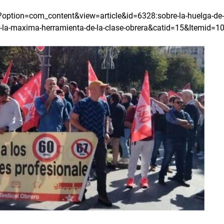
?option=com_content&view=article&id=6328:sobre-la-huelga-de-
r-la-maxima-herramienta-de-la-clase-obrera&catid=15&Itemid=1